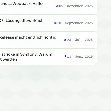
schüss Webpack, Hallo
🌿
05. Dezember 2025
F-Lösung, die wirklich
🌿
10. September 2025
elease macht endlich richtig
🌿
28. Juli 2025
llstricke in Symfony: Warum
🌳
18. Juni 2025
gt werden
piration in Crunz