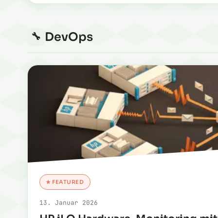
DevOps
🔧
★ FEATURED
13. Januar 2026