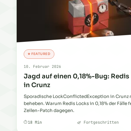
★ FEATURED
10. Februar 2026
Jagd auf einen 0,18%-Bug: Redis 
in Crunz
Sporadische LockConflictedException in Crunz 
beheben. Warum Redis Locks in 0,18% der Fälle f
Zeilen-Patch dagegen.
18 Min
🌿 Fortgeschritten