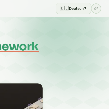
🇩🇪
🌿
Deutsch
▼
Current theme: light mode
mework