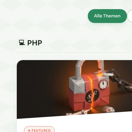
Alle Themen
PHP
💻
★ FEATURED