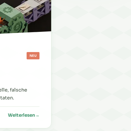
NEU
le, falsche
taten.
Weiterlesen
→
: Symfony Messenger Worker hängt? 3 stille Productio