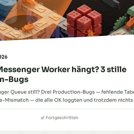
026
essenger Worker hängt? 3 stille
on-Bugs
er Queue still? Drei Production-Bugs — fehlende Tabel
e-Mismatch — die alle OK loggten und trotzdem nichts 
🌿 Fortgeschritten