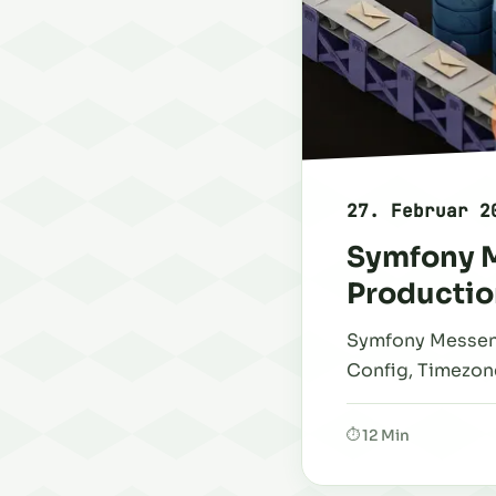
27. Februar 2
Symfony M
Producti
Symfony Messeng
Config, Timezon
12 Min