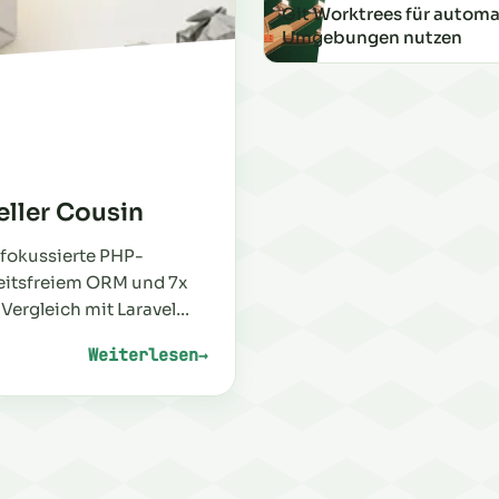
Git Worktrees für autom
Umgebungen nutzen
eller Cousin
-fokussierte PHP-
eitsfreiem ORM und 7x
Vergleich mit Laravel
Weiterlesen
→
: Doppar: Laravels schlanker, schneller C