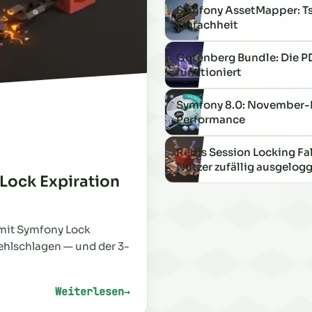
Symfony AssetMapper: T
Einfachheit
Gotenberg Bundle: Die PD
funktioniert
Symfony 8.0: November-R
Performance
Redis Session Locking Fa
Nutzer zufällig ausgelog
Lock Expiration
mit Symfony Lock
ehlschlagen — und der 3-
Weiterlesen
→
: Jagd auf einen 0,18%-Bug: Redis Lock Ex