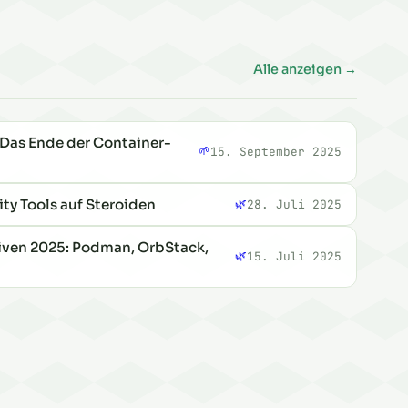
Alle anzeigen →
Das Ende der Container-
🌱
15. September 2025
ty Tools auf Steroiden
🌿
28. Juli 2025
iven 2025: Podman, OrbStack,
🌿
15. Juli 2025