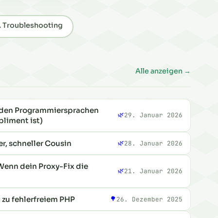
 Troubleshooting
Alle anzeigen →
r den Programmiersprachen
🌿
29. Januar 2026
liment ist)
r, schneller Cousin
🌿
28. Januar 2026
Wenn dein Proxy-Fix die
🌿
21. Januar 2026
 zu fehlerfreiem PHP
🌳
26. Dezember 2025