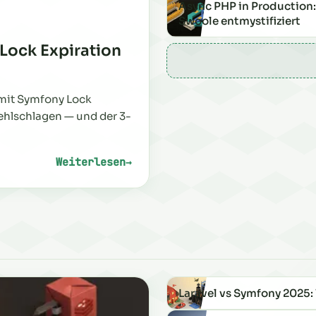
Async PHP in Production:
Swoole entmystifiziert
Lock Expiration
mit Symfony Lock
ehlschlagen — und der 3-
Weiterlesen
→
: Jagd auf einen 0,18%-Bug: Redis Lock Ex
Laravel vs Symfony 2025: