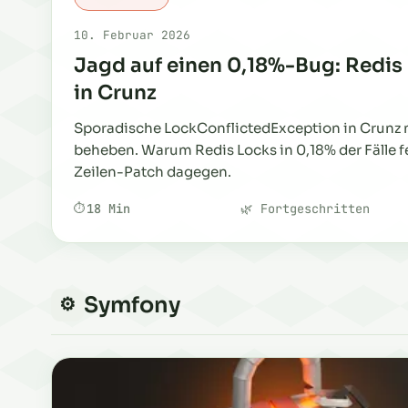
10. Februar 2026
Jagd auf einen 0,18%-Bug: Redis 
in Crunz
Sporadische LockConflictedException in Crunz 
beheben. Warum Redis Locks in 0,18% der Fälle f
Zeilen-Patch dagegen.
18 Min
🌿 Fortgeschritten
Symfony
⚙️