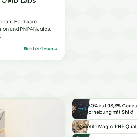
t OMD Labs
roLiant Hardware-
emon und PNP4Nagios.
.
Weiterlesen
→
: HP iLO Hardware-Monitoring mit OMD Labs
Von 60% auf 93,3% Genau
Hervorhebung mit Shiki
Makefile Magic: PHP Quali