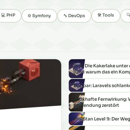
💻 PHP
🛠️ Tools

⚙️ Symfony
🔧 DevOps
PHP: Die Kakerlake unte
(Und warum das ein Komp
Doppar: Laravels schlanke
Spukhafte Fernwirkung: 
Anwendung zerstört
PHPStan Level 9: Der Weg