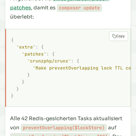
patches
, damit es
composer update
überlebt:
Copy
{
  "
extra
"
:
 {
    "
patches
"
:
 {
      "
crunzphp/crunz
"
:
 {
        "
Make preventOverlapping lock TTL con
      }
    }
  }
}
Alle 42 Redis-gesicherten Tasks aktualisiert
von
auf
preventOverlapping($lockStore)