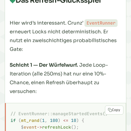
Das Refresh-Glücksspiel
Hier wird’s interessant. Crunz’
EventRunner
erneuert Locks nicht deterministisch. Er
nutzt ein zweischichtiges probabilistisches
Gate:
Schicht 1 — Der Würfelwurf.
Jede Loop-
Iteration (alle 250ms) hat nur eine 10%-
Chance, einen Refresh überhaupt zu
versuchen
:
Copy
// EventRunner::manageStartedEvents()
if
 (
mt_rand
(
1
,
 100
)
 <=
 10
)
 {
    $
event
->
refreshLock
();