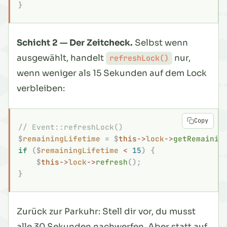
}
Schicht 2 — Der Zeitcheck.
Selbst wenn
ausgewählt, handelt
nur,
refreshLock()
wenn weniger als 15 Sekunden auf dem Lock
verbleiben:
Copy
// Event::refreshLock()
$
remainingLifetime
 =
 $
this
->
lock
->
getRemainin
if
 ($
remainingLifetime
 <
 15
)
 {
    $
this
->
lock
->
refresh
();
}
Zurück zur Parkuhr: Stell dir vor, du musst
alle 30 Sekunden nachwerfen. Aber statt auf