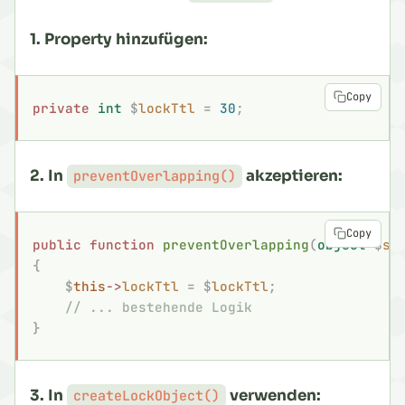
1. Property hinzufügen:
Copy
private
 int
 $
lockTtl
 =
 30
;
2. In
akzeptieren:
preventOverlapping()
Copy
public
 function
 preventOverlapping
(
object
 $
st
{
    $
this
->
lockTtl
 =
 $
lockTtl
;
    // ... bestehende Logik
}
3. In
verwenden:
createLockObject()