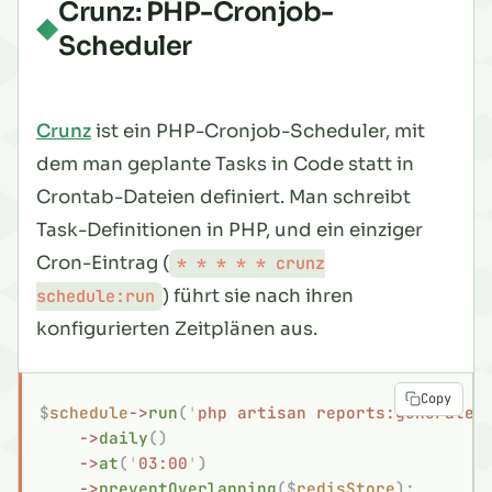
Crunz: PHP-Cronjob-
Scheduler
Crunz
ist ein PHP-Cronjob-Scheduler, mit
dem man geplante Tasks in Code statt in
Crontab-Dateien definiert. Man schreibt
Task-Definitionen in PHP, und ein einziger
Cron-Eintrag (
* * * * * crunz
) führt sie nach ihren
schedule:run
konfigurierten Zeitplänen aus.
Copy
$
schedule
->
run
(
'
php artisan reports:generate
'
    ->
daily
()
    ->
at
(
'
03:00
'
)
    ->
preventOverlapping
($
redisStore
);