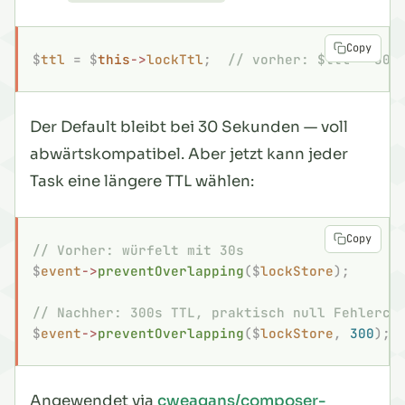
Copy
$
ttl
 =
 $
this
->
lockTtl
;
  // vorher: $ttl = 30;
Der Default bleibt bei 30 Sekunden — voll
abwärtskompatibel. Aber jetzt kann jeder
Task eine längere TTL wählen:
Copy
// Vorher: würfelt mit 30s
$
event
->
preventOverlapping
($
lockStore
);
// Nachher: 300s TTL, praktisch null Fehlerch
$
event
->
preventOverlapping
($
lockStore
,
 300
);
Angewendet via
cweagans/composer-