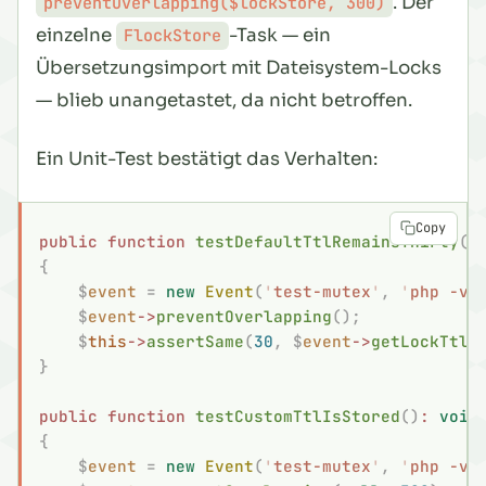
. Der
preventOverlapping($lockStore, 300)
einzelne
-Task — ein
FlockStore
Übersetzungsimport mit Dateisystem-Locks
— blieb unangetastet, da nicht betroffen.
Ein Unit-Test bestätigt das Verhalten:
Copy
public
 function
 testDefaultTtlRemainsThirty
()
{
    $
event
 =
 new
 Event
(
'
test-mutex
'
,
 '
php -v
'
    $
event
->
preventOverlapping
();
    $
this
->
assertSame
(
30
,
 $
event
->
getLockTtl
(
}
public
 function
 testCustomTtlIsStored
()
:
 void
{
    $
event
 =
 new
 Event
(
'
test-mutex
'
,
 '
php -v
'