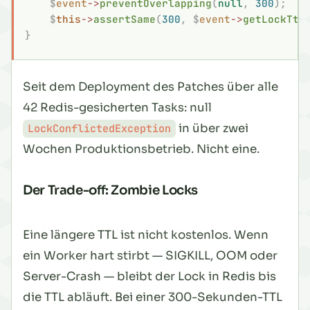
    $
event
->
preventOverlapping
(
null
,
 300
);
    $
this
->
assertSame
(
300
,
 $
event
->
getLockTtl
}
Seit dem Deployment des Patches über alle
42 Redis-gesicherten Tasks: null
in über zwei
LockConflictedException
Wochen Produktionsbetrieb. Nicht eine.
Der Trade-off: Zombie Locks
Eine längere TTL ist nicht kostenlos. Wenn
ein Worker hart stirbt — SIGKILL, OOM oder
Server-Crash — bleibt der Lock in Redis bis
die TTL abläuft. Bei einer 300-Sekunden-TTL