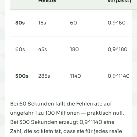
Fenster
verpasst)
30s
15s
60
0,9^60
60s
45s
180
0,9^180
300s
285s
1140
0,9^1140
Bei 60 Sekunden fällt die Fehlerrate auf
ungefähr 1 zu 100 Millionen — praktisch null.
Bei 300 Sekunden erzeugt 0,9^1140 eine
Zahl, die so klein ist, dass sie für jedes reale