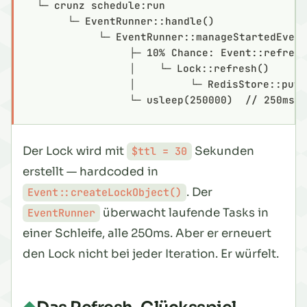
  └─ crunz schedule:run
       └─ EventRunner::handle()
            └─ EventRunner::manageStartedEven
                 ├─ 10% Chance: Event::refres
                 │    └─ Lock::refresh()
                 │         └─ RedisStore::putO
                 └─ usleep(250000)  // 250ms 
Der Lock wird mit
Sekunden
$ttl = 30
erstellt — hardcoded in
. Der
Event::createLockObject()
überwacht laufende Tasks in
EventRunner
einer Schleife, alle 250ms. Aber er erneuert
den Lock nicht bei jeder Iteration. Er würfelt.