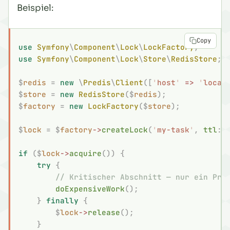
Beispiel:
Copy
use
 Symfony
\
Component
\
Lock
\
LockFactory
;
use
 Symfony
\
Component
\
Lock
\
Store
\
RedisStore
;
$
redis
 =
 new
 \
Predis
\
Client
([
'
host
'
 =>
 '
local
$
store
 =
 new
 RedisStore
($
redis
);
$
factory
 =
 new
 LockFactory
($
store
);
$
lock
 =
 $
factory
->
createLock
(
'
my-task
'
,
 ttl
:
 
if
 ($
lock
->
acquire
())
 {
    try
 {
        // Kritischer Abschnitt — nur ein Pro
        doExpensiveWork
();
    }
 finally
 {
        $
lock
->
release
();
    }