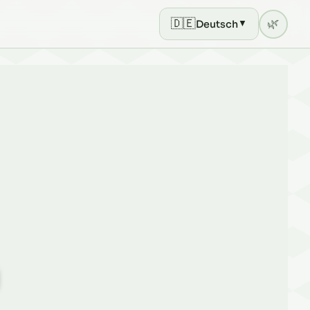
🇩🇪
🌿
Deutsch
▼
Current theme: light mode